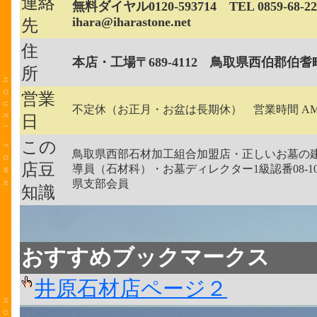
連絡
無料ダイヤル0120-593714 TEL 0859-68-223
ihara@iharastone.net
先
住
本店・工場〒689-4112 鳥取県西伯郡伯耆
所
営業
不定休（お正月・お盆は長期休） 営業時間 AM08:0
日
この
鳥取県西部石材加工組合加盟店・正しいお墓の
店豆
導員（石材科）・お墓ディレクター1級認番08-1
県支部会員
知識
おすすめブックマークス
井原石材店ページ２