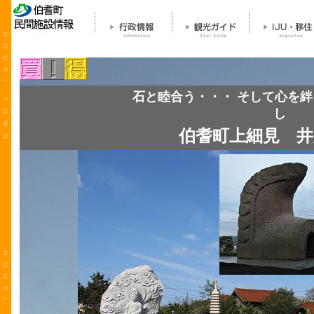
石と睦合う・・・ そして心を
し
伯耆町上細見 井