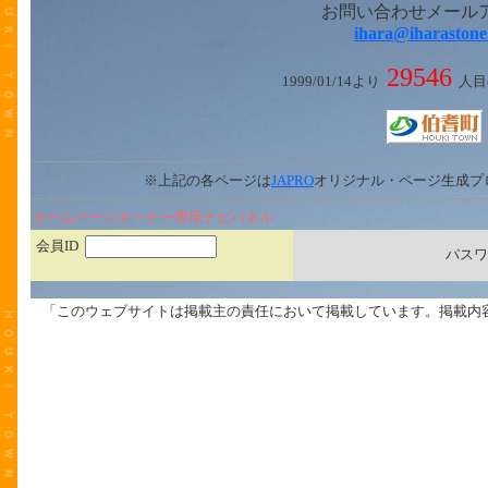
お問い合わせメール
ihara@iharastone
29546
1999/01/14より
人目
※上記の各ページは
JAPRO
オリジナル・ページ生成プ
ホームページオーナー専用ナビパネル
会員ID
パスワ
「このウェブサイトは掲載主の責任において掲載しています。掲載内