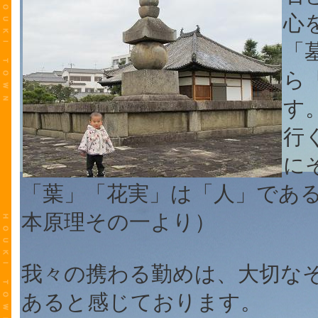
心
「
ら
す
行
に
「葉」「花実」は「人」であ
本原理その一より）
我々の携わる勤めは、大切な
あると感じております。