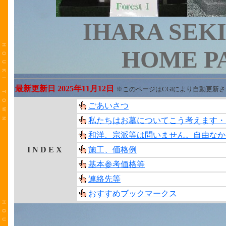
IHARA SEK
HOME P
最新更新日 2025年11月12日
※このページはCGIにより自動更新
ごあいさつ
私たちはお墓についてこう考えます・
和洋、宗派等は問いません。自由なか
I N D E X
施工、価格例
基本参考価格等
連絡先等
おすすめブックマークス