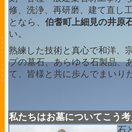
修、洗浄、再研磨、建て直し
井原
となら、
伯耆町上細見の
い。
熟練した技術と真心で和洋、
プの墓石、あらゆる石製品、
て、皆様と共に歩んでまいり
私たちはお墓についてこう考
石