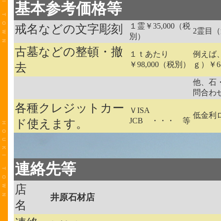
基本参考価格等
１霊￥35,000（税
戒名などの文字彫刻
2霊目（
別）
古墓などの整頓・撤
１ｔあたり
例えば
￥98,000（税別）
ｇ）￥6
去
他、石
問合わ
各種クレジットカー
ＶISA
低金利
JCB ・・・ 等
ド使えます。
連絡先等
店
井原石材店
名