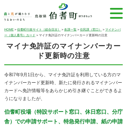
HOME
>
伯耆町行政サイト［総合目次］
>
各課一覧
>
住民課（窓口）
>
マイナンバ
ー（個人番号）カード
>
マイナ免許証のマイナンバーカード更新時の注意
マイナ免許証のマイナンバーカー
ド更新時の注意
令和7年9月1日から、マイナ免許証を利用している方のマ
イナンバーカード更新時、新たに発行されるマイナンバー
カードへ免許情報等をあらかじめ引き継ぐことができるよ
うになりましたが、
伯耆町役場（特設サポート窓口、休日窓口、分庁
舎）での申請サポート、特急発行申請、紙の申請