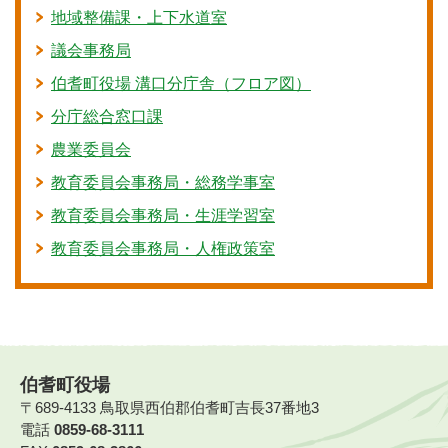
地域整備課・上下水道室
議会事務局
伯耆町役場 溝口分庁舎（フロア図）
分庁総合窓口課
農業委員会
教育委員会事務局・総務学事室
教育委員会事務局・生涯学習室
教育委員会事務局・人権政策室
伯耆町役場
〒689-4133 鳥取県西伯郡伯耆町吉長37番地3
電話
0859-68-3111