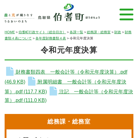
HOME
>
伯耆町行政サイト［総合目次］
>
各課一覧
>
総務課・総務室
>
財政
>
財務
書類４表について
>
各年度財務書類４表
>
令和元年度決算
令和元年度決算
財務書類四表 一般会計等（令和元年度決算）.pdf
(46.9 KB)
附属明細書 一般会計等（令和元年度決
算）.pdf
(117.7 KB)
注記 一般会計等（令和元年度決
算）.pdf
(111.0 KB)
総務課・総務室