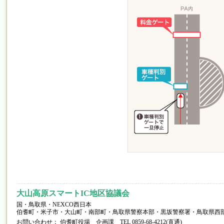
大山高原スマートIC地区協議会
国・鳥取県・NEXCO西日本
伯耆町・米子市・大山町・南部町・鳥取県警察本部・黒坂警察署・鳥取県西
お問い合わせ： 伯耆町役場 企画課 TEL 0859-68-4212(直通)