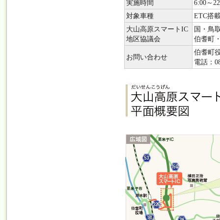
実施時間
6:00～22
対象車種
ETC搭
大山高原スマートIC
国・鳥取
地区協議会
伯耆町
伯耆町
お問い合わせ
電話：085