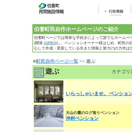
伯耆町民自作ホームページのご紹介
伯耆町ページでは簡単な手続きによって誰でもホームペー
(開発:
JAPRO
)し、ペンションオーナー様はじめ、町民の
心して作成・更新している生きた情報と努力(?)の力作
■
町民自作ページ一覧
>> 遊ぶ
遊ぶ
カテゴリ
いらっしゃいませ。 ペンショ
大山の麓のログ造りペンション
沖村ペンション