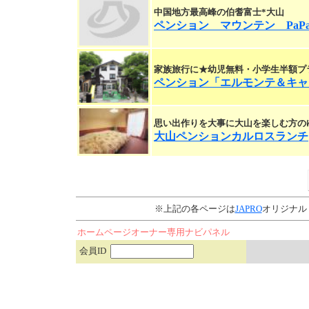
中国地方最高峰の伯耆富士*大山
ペンション マウンテン PaP
家族旅行に★幼児無料・小学生半額プ
ペンション「エルモンテ＆キャ
思い出作りを大事に大山を楽しむ方の
大山ペンションカルロスランチ
※上記の各ページは
JAPRO
オリジナル
ホームページオーナー専用ナビパネル
会員ID