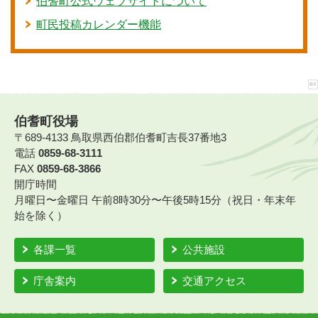
伯耆町公式ウェブサイトについて
町民投稿カレンダー機能
伯耆町役場
〒689-4133 鳥取県西伯郡伯耆町吉長37番地3
電話
0859-68-3111
FAX
0859-68-3866
開庁時間
月曜日〜金曜日 午前8時30分〜午後5時15分（祝日・年末年
始を除く）
各課一覧
公共施設
庁舎案内
交通アクセス