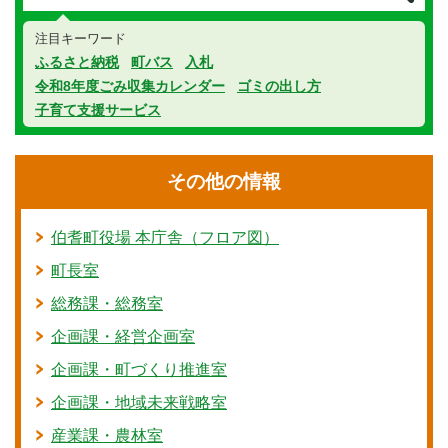
注目キーワード
ふるさと納税
町バス
入札
令和8年度ごみ収集カレンダー
ゴミの出し方
子育て支援サービス
その他の情報
伯耆町役場 本庁舎（フロア図）
町長室
総務課・総務室
企画課・経営企画室
企画課・町づくり推進室
企画課・地域未来戦略室
産業課・農林室