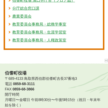
伯耆町役場 溝口分庁舎（フロア図）
分庁総合窓口課
農業委員会
教育委員会事務局・総務学事室
教育委員会事務局・生涯学習室
教育委員会事務局・人権政策室
伯耆町役場
〒689-4133 鳥取県西伯郡伯耆町吉長37番地3
電話
0859-68-3111
FAX
0859-68-3866
開庁時間
月曜日〜金曜日 午前8時30分〜午後5時15分（祝日・年末年
始を除く）