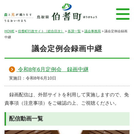
HOME
>
伯耆町行政サイト［総合目次］
>
各課一覧
>
議会事務局
>
議会定例会録画
中継
議会定例会録画中継
令和8年6月定例会 録画中継
実施日：令和8年6月10日
録画配信は、外部サイトを利用して実施しますので、免
責事項（注意事項）をご確認の上、ご視聴ください。
配信動画一覧