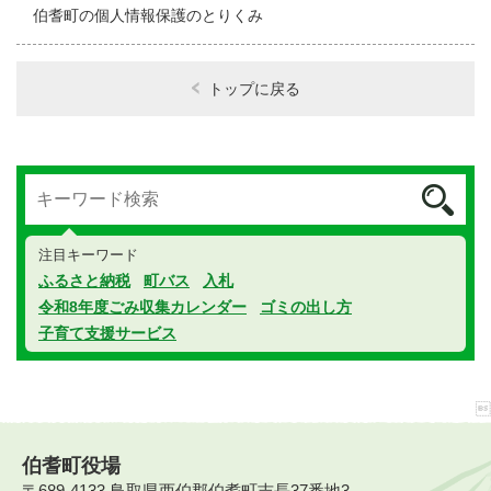
伯耆町の個人情報保護のとりくみ
トップに戻る
注目キーワード
ふるさと納税
町バス
入札
令和8年度ごみ収集カレンダー
ゴミの出し方
子育て支援サービス
伯耆町役場
〒689-4133 鳥取県西伯郡伯耆町吉長37番地3