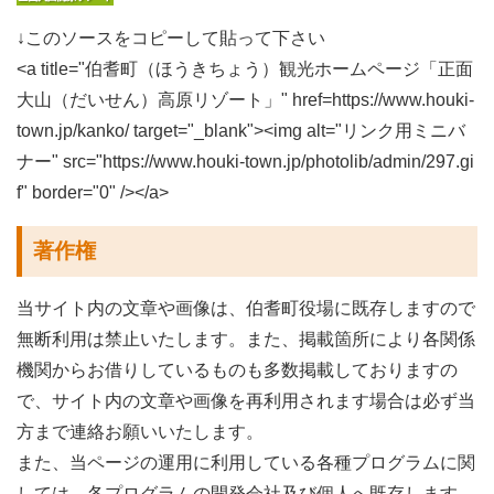
↓このソースをコピーして貼って下さい
<a title="伯耆町（ほうきちょう）観光ホームページ「正面
大山（だいせん）高原リゾート」" href=https://www.houki-
town.jp/kanko/ target="_blank"><img alt="リンク用ミニバ
ナー" src="https://www.houki-town.jp/photolib/admin/297.gi
f" border="0" /></a>
著作権
当サイト内の文章や画像は、伯耆町役場に既存しますので
無断利用は禁止いたします。また、掲載箇所により各関係
機関からお借りしているものも多数掲載しておりますの
で、サイト内の文章や画像を再利用されます場合は必ず当
方まで連絡お願いいたします。
また、当ページの運用に利用している各種プログラムに関
しては、各プログラムの開発会社及び個人へ既存します。