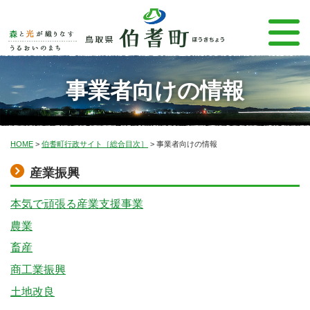
事業者向けの情報
HOME
>
伯耆町行政サイト［総合目次］
>
事業者向けの情報
産業振興
本気で頑張る産業支援事業
農業
畜産
商工業振興
土地改良