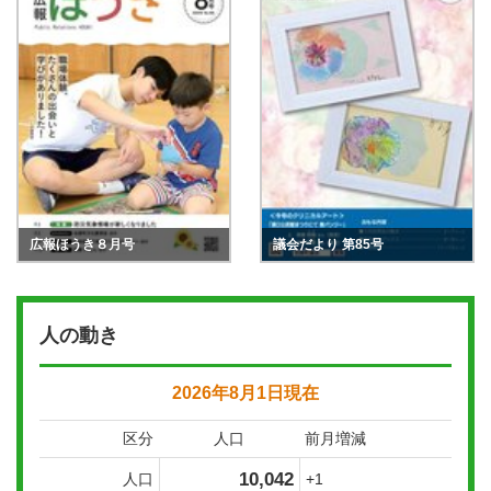
広報ほうき８月号
議会だより 第85号
人の動き
2026年8月1日現在
区分
人口
前月増減
10,042
人口
+1