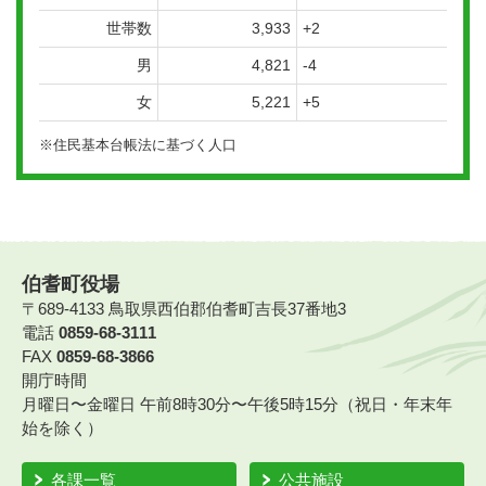
世帯数
3,933
+2
男
4,821
-4
女
5,221
+5
※住民基本台帳法に基づく人口
伯耆町役場
〒689-4133 鳥取県西伯郡伯耆町吉長37番地3
電話
0859-68-3111
FAX
0859-68-3866
開庁時間
月曜日〜金曜日 午前8時30分〜午後5時15分（祝日・年末年
始を除く）
各課一覧
公共施設