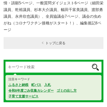
情・請願
5
ページ、一般質問ダイジェスト
6
ページ（細田栄
議員、乾裕議員、杉本大介議員、幅田千富美議員、渡部勇
議員、永井欣也議員）、全員協議会
7
ページ、議会の虫め
がね（コロナワクチン接種がスタート！）、編集後記
8
ペ
ージ
トップに戻る
注目キーワード
ふるさと納税
町バス
入札
令和8年度ごみ収集カレンダー
ゴミの出し方
子育て支援サービス