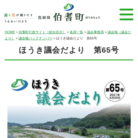
HOME
>
伯耆町行政サイト［総合目次］
>
各課一覧
>
議会事務局
>
議会報（議会だ
より）
>
議会報バックナンバー
>
ほうき議会だより 第65号
ほうき議会だより 第65号