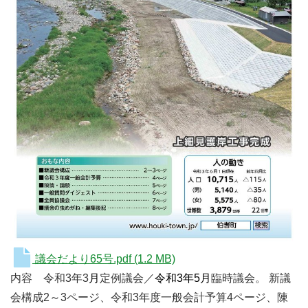
議会だより65号.pdf
(1.2 MB)
内容
令和
3
年3
月
定例議会／
令和
3
年
5
月
臨時議会。
新議
会構成
2
～
3
ページ、令和
3
年度一般会計予算
4
ページ、陳