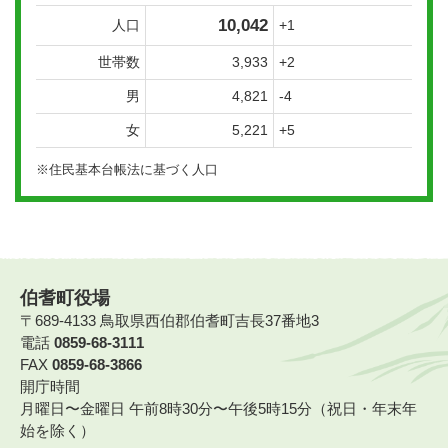
10,042
人口
+1
世帯数
3,933
+2
男
4,821
-4
女
5,221
+5
※住民基本台帳法に基づく人口
伯耆町役場
〒689-4133 鳥取県西伯郡伯耆町吉長37番地3
電話
0859-68-3111
FAX
0859-68-3866
開庁時間
月曜日〜金曜日 午前8時30分〜午後5時15分（祝日・年末年
始を除く）