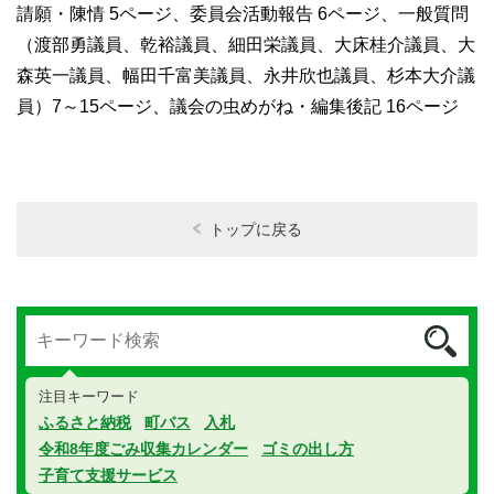
請願・陳情
5
ページ、委員会活動報告
6
ページ、一般質問
（渡部勇議員、乾裕議員、細田栄議員、大床桂介議員、大
森英一議員、幅田千富美議員、永井欣也議員、杉本大介議
員）
7
～
15
ページ、議会の虫めがね・編集後記
16
ページ
トップに戻る
注目キーワード
ふるさと納税
町バス
入札
令和8年度ごみ収集カレンダー
ゴミの出し方
子育て支援サービス