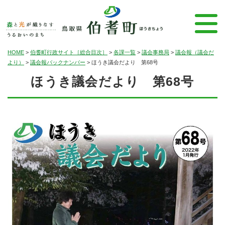
HOME
>
伯耆町行政サイト［総合目次］
>
各課一覧
>
議会事務局
>
議会報（議会だ
より）
>
議会報バックナンバー
>
ほうき議会だより 第68号
ほうき議会だより 第68号