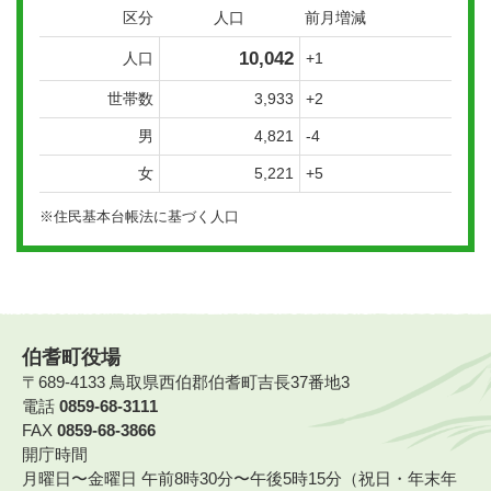
区分
人口
前月増減
10,042
人口
+1
世帯数
3,933
+2
男
4,821
-4
女
5,221
+5
※住民基本台帳法に基づく人口
伯耆町役場
〒689-4133 鳥取県西伯郡伯耆町吉長37番地3
電話
0859-68-3111
FAX
0859-68-3866
開庁時間
月曜日〜金曜日 午前8時30分〜午後5時15分（祝日・年末年