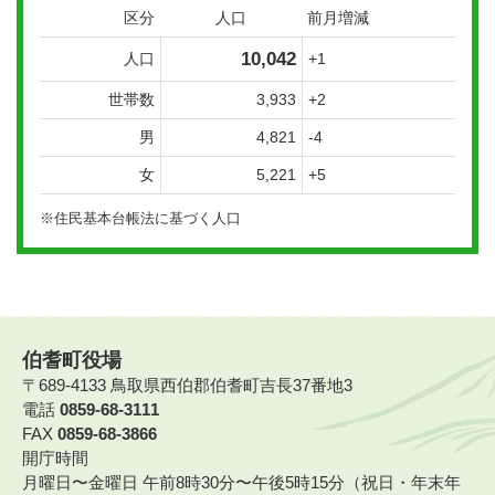
区分
人口
前月増減
10,042
人口
+1
世帯数
3,933
+2
男
4,821
-4
女
5,221
+5
※住民基本台帳法に基づく人口
伯耆町役場
〒689-4133 鳥取県西伯郡伯耆町吉長37番地3
電話
0859-68-3111
FAX
0859-68-3866
開庁時間
月曜日〜金曜日 午前8時30分〜午後5時15分（祝日・年末年