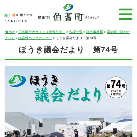
HOME
>
伯耆町行政サイト［総合目次］
>
各課一覧
>
議会事務局
>
議会報（議会だ
より）
>
議会報バックナンバー
>
ほうき議会だより 第74号
ほうき議会だより 第74号