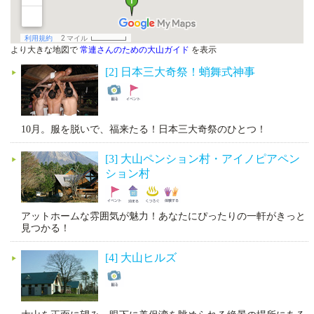
より大きな地図で
常連さんのための大山ガイド
を表示
[2] 日本三大奇祭！蛸舞式神事
10月。服を脱いで、福来たる！日本三大奇祭のひとつ！
[3] 大山ペンション村・アイノピアペン
ション村
アットホームな雰囲気が魅力！あなたにぴったりの一軒がきっと
見つかる！
[4] 大山ヒルズ