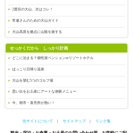
2度目の大山、次はコレ！
常連さんのための大山ガイド
大山高原を拠点に山陰を旅する
せっかくだから しっかり計画
どこに泊まる？
個性派ペンションorリゾートホテル
ほっこり日帰り温泉
大山を望む5つのゴルフ場
思い出をお土産に
アートな体験メニュー
今、朝市・直売所が熱い！
当サイトについて
サイトマップ
リンク集
観光・宿泊・お食事・お土産のお問い合わせ等、お気軽にご利