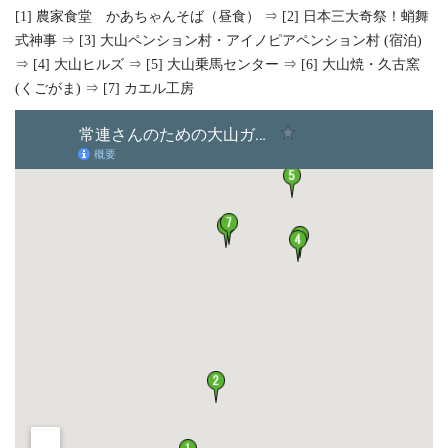
[1] 農家食堂 かあちゃんそば（昼食） ⇒ [2] 日本三大奇祭！蛸舞
式神事 ⇒ [3] 大山ペンション村・アイノピアペンション村 (宿泊)
⇒ [4] 大山ヒルズ ⇒ [5] 大山乗馬センター ⇒ [6] 大山焼・久古窯
(くごがま) ⇒ [7] カエル工房