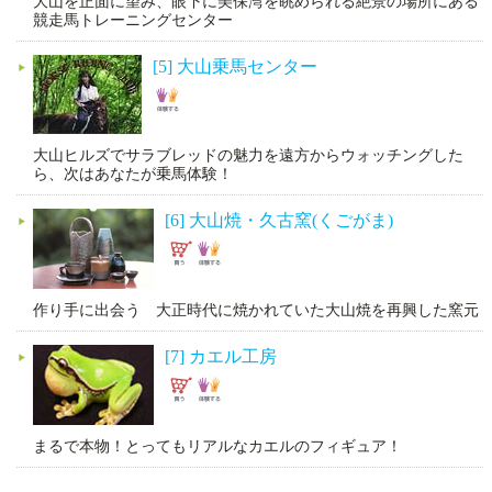
大山を正面に望み、眼下に美保湾を眺められる絶景の場所にある
競走馬トレーニングセンター
[5] 大山乗馬センター
大山ヒルズでサラブレッドの魅力を遠方からウォッチングした
ら、次はあなたが乗馬体験！
[6] 大山焼・久古窯(くごがま)
作り手に出会う 大正時代に焼かれていた大山焼を再興した窯元
[7] カエル工房
まるで本物！とってもリアルなカエルのフィギュア！