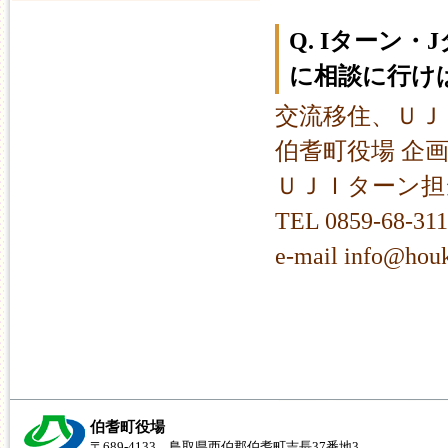
Q. Iターン
に相談に行け
交流移住、ＵＪ
伯耆町役場 企
ＵＪＩターン
TEL 0859-68-31
e-mail info@houk
伯耆町役場
〒689-4133 鳥取県西伯郡伯耆町吉長37番地3