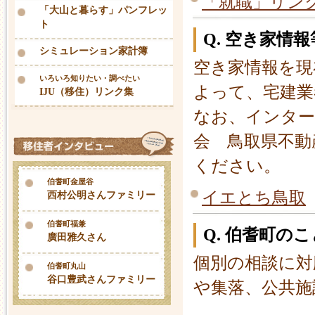
「就職」リン
「大山と暮らす」パンフレッ
ト
Q. 空き家情
シミュレーション家計簿
空き家情報を現
いろいろ知りたい・調べたい
よって、宅建業
IJU（移住）リンク集
なお、インター
会 鳥取県不動
ください。
伯耆町金屋谷
イエとち鳥取
西村公明さんファミリー
伯耆町福兼
Q. 伯耆町の
廣田雅久さん
個別の相談に対
伯耆町丸山
谷口豊武さんファミリー
や集落、公共施