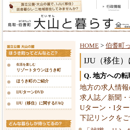
HOME
>
伯耆町
IJU（移住
生活を楽しむ
リゾートタウンほうき町
Q. 地方へ
ほうき町のご紹介
地方の求人情報
IJUターンDVD
求人誌／新聞・
IJU（移住）に関するFAQ
Uターン・Iタ
下記リンクをご