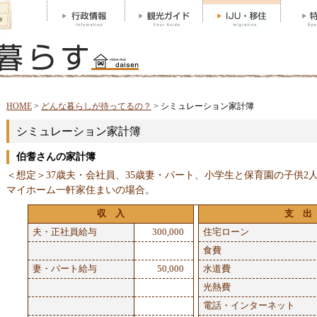
HOME
>
どんな暮らしが待ってるの？
>
シミュレーション家計簿
シミュレーション家計簿
伯耆さんの家計簿
＜想定＞37歳夫・会社員、35歳妻・パート、小学生と保育園の子供2
マイホーム一軒家住まいの場合。
収 入
支 出
夫・正社員給与
300,000
住宅ローン
食費
妻・パート給与
50,000
水道費
光熱費
電話・インターネット