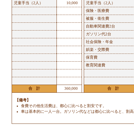
児童手当（2人）
10,000
児童手当（2人）
保険・医療費
被服・衛生費
自動車関連費2台
ガソリン代2台
社会保険・年金
娯楽・交際費
保育費
教育関連費
合 計
360,000
合 計
【備考】
食費その他生活費は、都心に比べると割安です。
車は基本的に一人一台。ガソリン代などは都心に比べると、割高