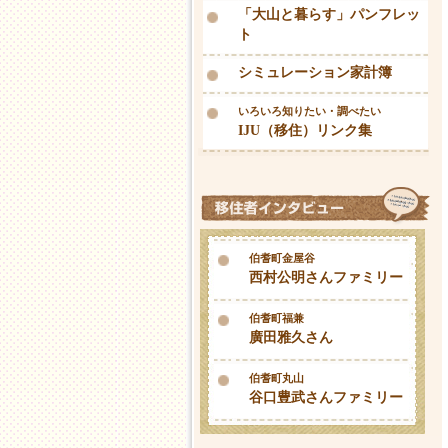
「大山と暮らす」パンフレッ
ト
シミュレーション家計簿
いろいろ知りたい・調べたい
IJU（移住）リンク集
伯耆町金屋谷
西村公明さんファミリー
伯耆町福兼
廣田雅久さん
伯耆町丸山
谷口豊武さんファミリー