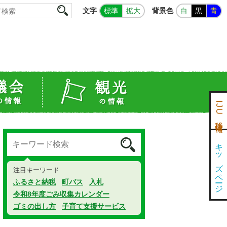
文字
背景色
標準
拡大
白
黒
青
IJU移住情報
キッズページ
注目キーワード
ふるさと納税
町バス
入札
令和8年度ごみ収集カレンダー
ゴミの出し方
子育て支援サービス