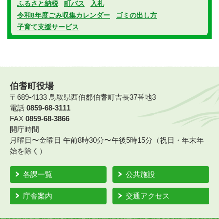
ふるさと納税
町バス
入札
令和8年度ごみ収集カレンダー
ゴミの出し方
子育て支援サービス
伯耆町役場
〒689-4133 鳥取県西伯郡伯耆町吉長37番地3
電話
0859-68-3111
FAX
0859-68-3866
開庁時間
月曜日〜金曜日 午前8時30分〜午後5時15分（祝日・年末年
始を除く）
各課一覧
公共施設
庁舎案内
交通アクセス