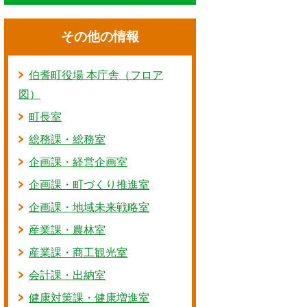
その他の情報
伯耆町役場 本庁舎（フロア
図）
町長室
総務課・総務室
企画課・経営企画室
企画課・町づくり推進室
企画課・地域未来戦略室
産業課・農林室
産業課・商工観光室
会計課・出納室
健康対策課・健康増進室