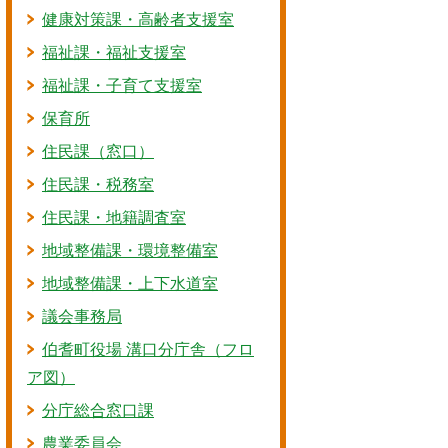
健康対策課・高齢者支援室
福祉課・福祉支援室
福祉課・子育て支援室
保育所
住民課（窓口）
住民課・税務室
住民課・地籍調査室
地域整備課・環境整備室
地域整備課・上下水道室
議会事務局
伯耆町役場 溝口分庁舎（フロ
ア図）
分庁総合窓口課
農業委員会