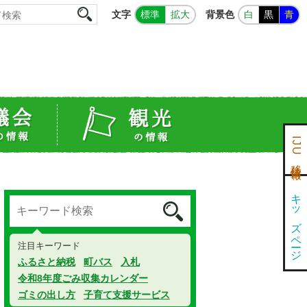
文字
背景色
標準
拡大
白
黒
青
IJU移住情報
キッズページ
注目キーワード
ふるさと納税
町バス
入札
令和8年度ごみ収集カレンダー
ゴミの出し方
子育て支援サービス