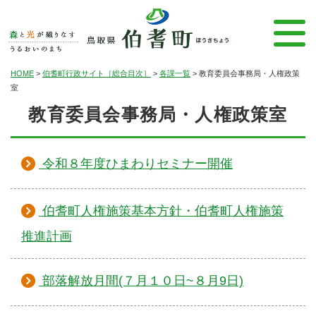
HOME
>
伯耆町行政サイト［総合目次］
>
各課一覧
>
教育委員会事務局・人権政策
室
教育委員会事務局・人権政策室
令和８年度ひまわりセミナー開催
伯耆町人権施策基本方針・伯耆町人権施策
推進計画
部落解放月間(７月１０日~８月9日)