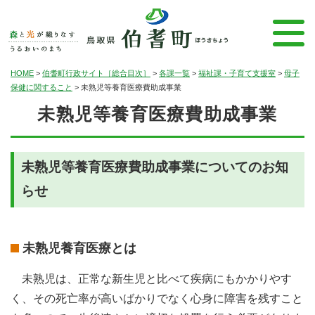
HOME
>
伯耆町行政サイト［総合目次］
>
各課一覧
>
福祉課・子育て支援室
>
母子
保健に関すること
>
未熟児等養育医療費助成事業
未熟児等養育医療費助成事業
未熟児等養育医療費助成事業についてのお知
らせ
未熟児養育医療とは
未熟児は、正常な新生児と比べて疾病にもかかりやす
く、その死亡率が高いばかりでなく心身に障害を残すこと