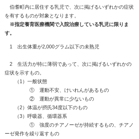
伯耆町内に居住する乳児で、次に掲げるいずれかの症状
を有するものが対象となります。
※指定養育医療機関で入院治療している乳児に限りま
す。
1
出生体重が
2,000グラム以下の未熟児
2
生活力が特に薄弱であって、次に掲げるいずれかの
症状を示すもの。
（
1
）一般状態
① 運動不安、けいれんがあるもの
② 運動が異常に少ないもの
（
2
）体温が摂氏
34
度以下のもの
（
3
）呼吸器、循環器系
① 強度のチアノーゼが持続するもの、チアノ
ーゼ発作を繰り返すもの