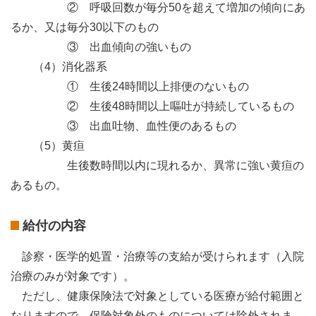
② 呼吸回数が毎分
50
を超えて増加の傾向にあ
るか、又は毎分
30
以下のもの
③ 出血傾向の強いもの
（
4
）消化器系
① 生後
24
時間以上排便のないもの
② 生後
48
時間以上嘔吐が持続しているもの
③ 出血吐物、血性便のあるもの
（
5
）黄疸
生後数時間以内に現れるか、異常に強い黄疸の
あるもの。
給付の内容
診察・医学的処置・治療等の支給が受けられます（入院
治療のみが対象です）。
ただし、健康保険法で対象としている医療が給付範囲と
なりますので、保険対象外のものについては除外されま