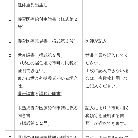
□
低体重児出生届
□
養育医療給付申請書（様式第２
号）
□
養育医療意見書（様式第３号）
医師が記入
□
世帯調書（様式第９号）
世帯全員を記入してく
（現在の居住地で市町村民税が
ださい。
証明できない、
１枚に記入できない場
または世帯外扶養者がいる場合
合は、複数枚利用して
は、
ご記入ください。
世帯調書
と
課税証明書
）
□
未熟児養育医療給付申請に係る
記入により「市町村民
同意書
税額等を証明する書
（様式第１２号）
類」が省略できます。
□
乳児の健康保険情報が確認でき
マイナポータルからダ