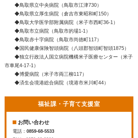
◆鳥取県立中央病院（鳥取市江津730）
◆鳥取県立厚生病院（倉吉市東昭和町150）
◆鳥取大学医学部附属病院（米子市西町36-1）
◆鳥取市立病院（鳥取市的場1-1）
◆鳥取赤十字病院（鳥取市尚徳町117）
◆国民健康保険智頭病院（八頭郡智頭町智頭1875）
◆独立行政法人国立病院機構米子医療センター（米子
市車尾4-17-1）
◆博愛病院（米子市両三柳117）
◆済生会境港総合病院（境港市米川町44）
福祉課・子育て支援室
お問い合わせ
電話：
0859-68-5533