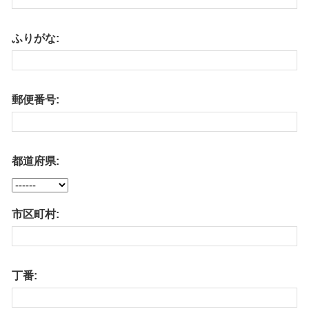
ふりがな:
郵便番号:
都道府県:
市区町村:
丁番: