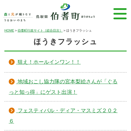
HOME
>
伯耆町行政サイト［総合目次］
>
ほうきフラッシュ
ほうきフラッシュ
狙え！ホールインワン！！
地域おこし協力隊の宮本梨絵さんが「ぐる
っと知っ得」にゲスト出演！
フェスティバル・ディア・マスミズ２０２
６