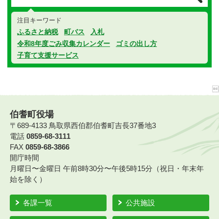
注目キーワード
ふるさと納税
町バス
入札
令和8年度ごみ収集カレンダー
ゴミの出し方
子育て支援サービス
伯耆町役場
〒689-4133 鳥取県西伯郡伯耆町吉長37番地3
電話
0859-68-3111
FAX
0859-68-3866
開庁時間
月曜日〜金曜日 午前8時30分〜午後5時15分（祝日・年末年
始を除く）
各課一覧
公共施設