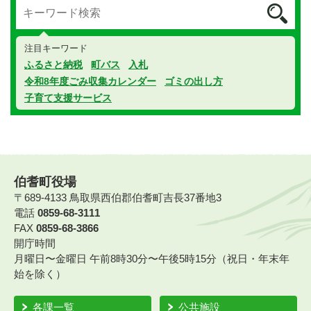
注目キーワード
ふるさと納税
町バス
入札
令和8年度ごみ収集カレンダー
ゴミの出し方
子育て支援サービス
伯耆町役場
〒689-4133 鳥取県西伯郡伯耆町吉長37番地3
電話
0859-68-3111
FAX
0859-68-3866
開庁時間
月曜日〜金曜日 午前8時30分〜午後5時15分（祝日・年末年
始を除く）
各課一覧
公共施設