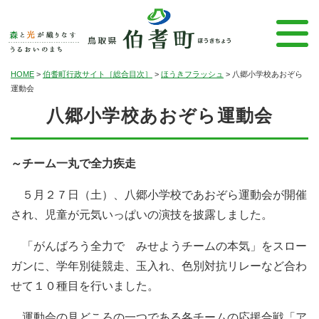
HOME
>
伯耆町行政サイト［総合目次］
>
ほうきフラッシュ
>
八郷小学校あおぞら
運動会
八郷小学校あおぞら運動会
～チーム一丸で全力疾走
５月２７日（土）、八郷小学校であおぞら運動会が開催
され、児童が元気いっぱいの演技を披露しました。
「がんばろう全力で みせようチームの本気」をスロー
ガンに、学年別徒競走、玉入れ、色別対抗リレーなど合わ
せて１０種目を行いました。
運動会の見どころの一つである各チームの応援合戦「ア