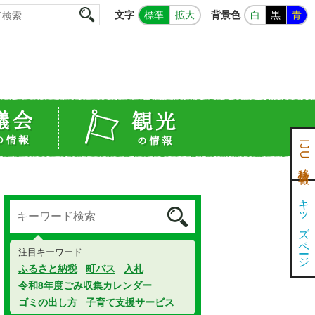
文字
背景色
標準
拡大
白
黒
青
IJU移住情報
キッズページ
注目キーワード
ふるさと納税
町バス
入札
令和8年度ごみ収集カレンダー
ゴミの出し方
子育て支援サービス