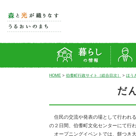
HOME
>
伯耆町行政サイト［総合目次］
>
ほう
だ
住民の交流や発表の場として行われる「
の２日間、伯耆町文化センターにて行
オープニングイベントでは、餅つき大