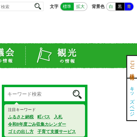
文字
背景色
標準
拡大
白
黒
青
IJU移住情報
キッズページ
注目キーワード
ふるさと納税
町バス
入札
令和8年度ごみ収集カレンダー
ゴミの出し方
子育て支援サービス