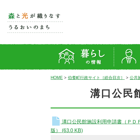
HOME
>
伯耆町行政サイト［総合目次］
>
公共
溝口公民館
溝口公民館施設利用申請書（ＰＤ
版）
(63.0 KB)