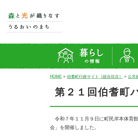
HOME
>
伯耆町行政サイト［総合目次］
>
公共
第２１回伯耆町
令和７年１１月９日に町民岸本体育館
会」を開催しました。