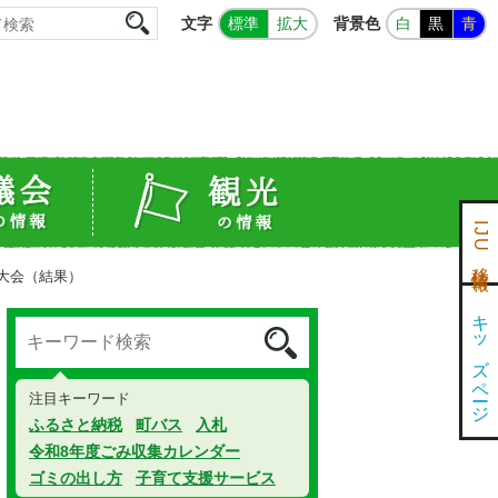
文字
背景色
標準
拡大
白
黒
青
IJU移住情報
大会（結果）
キッズページ
注目キーワード
ふるさと納税
町バス
入札
令和8年度ごみ収集カレンダー
ゴミの出し方
子育て支援サービス