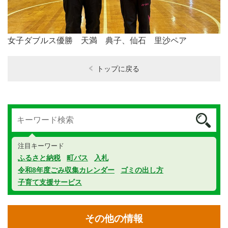
女子ダブルス優勝 天満 典子、仙石 里沙ペア
トップに戻る
注目キーワード
ふるさと納税
町バス
入札
令和8年度ごみ収集カレンダー
ゴミの出し方
子育て支援サービス
その他の情報