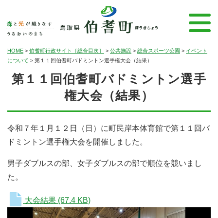
HOME
>
伯耆町行政サイト［総合目次］
>
公共施設
>
総合スポーツ公園
>
イベント
について
>
第１１回伯耆町バドミントン選手権大会（結果）
第１１回伯耆町バドミントン選手
権大会（結果）
令和７年１月１２日（日）に町民岸本体育館で第１１回バ
ドミントン選手権大会を開催しました。
男子ダブルスの部、女子ダブルスの部で順位を競いまし
た。
大会結果
(67.4 KB)