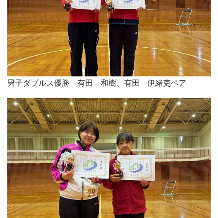
男子ダブルス優勝 有田 和樹、有田 伊緒吏ペア