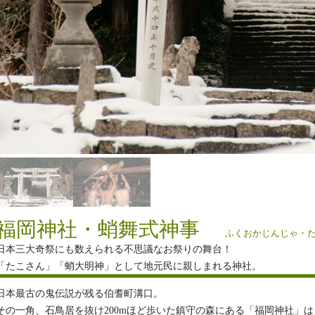
福岡神社・蛸舞式神事
ふくおかじんじゃ・
日本三大奇祭にも数えられる不思議なお祭りの舞台！
「たこさん」「蛸大明神」として地元民に親しまれる神社。
日本最古の鬼伝説が残る伯耆町溝口。
その一角、石鳥居を抜け200mほど歩いた鎮守の森にある「福岡神社」