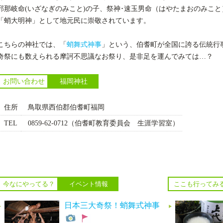
邪那岐命(いざなぎのみこと)の子、祭神･速玉男命（はやたまおのみこ
「蛸大明神」として地元民に崇敬されています。
こちらの神社では、「
蛸舞式神事
」という、伯耆町が全国に誇る伝統行事
奇祭にも数えられる摩訶不思議なお祭り、是非足を運んでみては…？
お問い合わせ
福岡神社
住所
鳥取県西伯郡伯耆町福岡
TEL
0859-62-0712（伯耆町教育委員会 生涯学習室）
今なにやってる？
イベント情報
ここも行ってみ
日本三大奇祭！蛸舞式神事