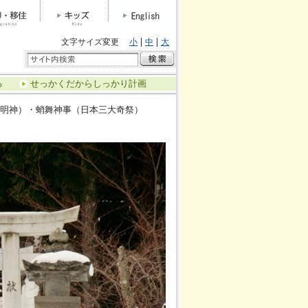
文字サイズ変更
小
中
大
る
せっかくだからしっかり計画
明神）・蛸舞神事（日本三大奇祭）