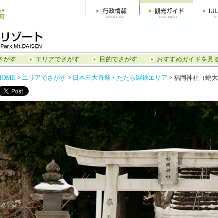
さがす
エリアでさがす
目的でさがす
おすすめガイドを見
HOME
>
エリアでさがす
>
日本三大奇祭・たたら製鉄エリア
>
福岡神社（蛸大