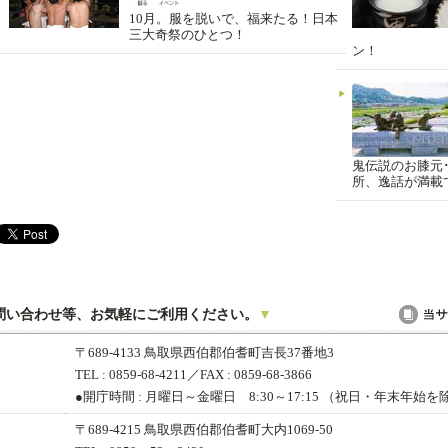
10月。服を脱いで、福来たる！日本
三大奇祭のひとつ！
ン！
鬼伝説のお膝元
所、逸話が満載
い合わせ等、お気軽にご利用ください。
▼
〒689-4133 鳥取県西伯郡伯耆町吉長37番地3
TEL : 0859-68-4211
／FAX : 0859-68-3866
●開庁時間 : 月曜日～金曜日 8:30～17:15
（祝日・年末年始を
〒689-4215 鳥取県西伯郡伯耆町大内1069-50