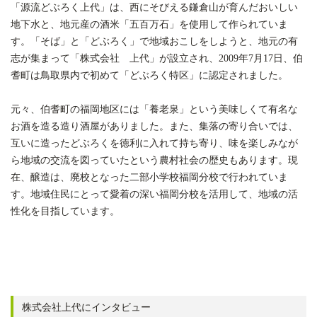
「源流どぶろく上代」は、西にそびえる鎌倉山が育んだおいしい
地下水と、地元産の酒米「五百万石」を使用して作られていま
す。「そば」と「どぶろく」で地域おこしをしようと、地元の有
志が集まって「株式会社 上代」が設立され、2009年7月17日、伯
耆町は鳥取県内で初めて「どぶろく特区」に認定されました。
元々、伯耆町の福岡地区には「養老泉」という美味しくて有名な
お酒を造る造り酒屋がありました。また、集落の寄り合いでは、
互いに造ったどぶろくを徳利に入れて持ち寄り、味を楽しみなが
ら地域の交流を図っていたという農村社会の歴史もあります。現
在、醸造は、廃校となった二部小学校福岡分校で行われていま
す。地域住民にとって愛着の深い福岡分校を活用して、地域の活
性化を目指しています。
株式会社上代にインタビュー