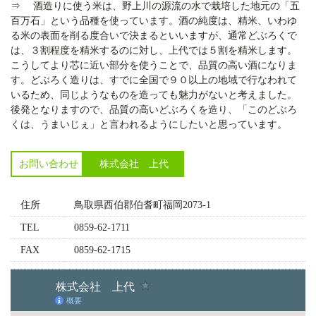
⇒ 酒造りに使う米は、野上川の源流の水で栽培した地元の「五
百万石」という品種を使っています。酒の純度は、精米、いわゆ
る米の表面を削る度合いで決まるといいますが、通常どぶろくで
は、３割程度を精米するのに対し、上代では５割を精米します。
こうしてより芯に近い部分を使うことで、品質の高い酒になりま
す。どぶろく造りは、すでに全国で９０以上の地域で行なわれて
いるため、同じようなものを造っても魅力がないと考えました。
後発となりますので、品質の高いどぶろくを造り、「このどぶろ
くは、うまいじぇ」と言われるようにしたいと思っています。
お問い合わせ
株式会社 上代
住所
鳥取県西伯郡伯耆町福岡2073-1
TEL
0859-62-1711
FAX
0859-62-1715