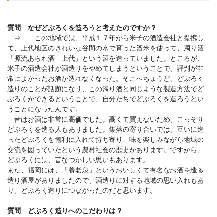
質問 なぜどぶろくを造ろうと考えたのですか？
⇒ この地域では、平成１７年から米子の酒造会社と提携し
て、上代地区のきれいな谷間の水で育った酒米を使って、濁り酒
「源流あられ酒 上代」という酒を造っていました。ところが、
米子の酒造会社が酒造りをやめてしまうということで、評判が非
常によかったお酒が造れなくなった。そこへちょうど、どぶろく
造りのことが話題になり、この濁り酒と同じような製造方法でど
ぶろくができるということで、自分たちでどぶろくを造ろうとい
うことになったんです。
昔はお酒は非常に高価でした。高くて買えないため、こっそり
どぶろくを造る人もありました。集落の寄り合いでは、互いに造
ったどぶろくを徳利に入れて持ち寄り、味を楽しみながら地域の
交流を図っていたという農村社会の歴史があります。ですから、
どぶろくには、昔なつかしい思いもあります。
また、福岡には、「養老泉」というおいしくて有名なお酒を造る
造り酒屋がありましたので、酒造りに対する地域の思い入れもあ
り、どぶろく造りにつながったのだと思います。
質問 どぶろく造りへのこだわりは？