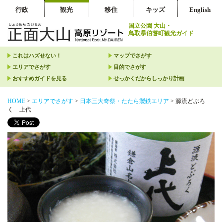
行政
観光
移住
キッズ
English
国立公園 大山・
鳥取県伯耆町観光ガイド
これはハズせない！
マップでさがす
エリアでさがす
目的でさがす
おすすめガイドを見る
せっかくだからしっかり計画
HOME
>
エリアでさがす
>
日本三大奇祭・たたら製鉄エリア
>
源流どぶろ
く 上代