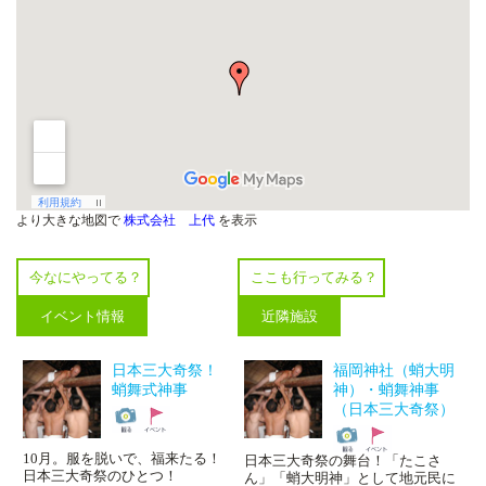
より大きな地図で
株式会社 上代
を表示
今なにやってる？
ここも行ってみる？
イベント情報
近隣施設
日本三大奇祭！
福岡神社（蛸大明
蛸舞式神事
神）・蛸舞神事
（日本三大奇祭）
10月。服を脱いで、福来たる！
日本三大奇祭の舞台！「たこさ
日本三大奇祭のひとつ！
ん」「蛸大明神」として地元民に