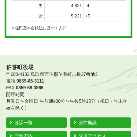
男
4,821
-4
女
5,221
+5
※住民基本台帳法に基づく人口
伯耆町役場
〒689-4133 鳥取県西伯郡伯耆町吉長37番地3
電話
0859-68-3111
FAX
0859-68-3866
開庁時間
月曜日〜金曜日 午前8時30分〜午後5時15分（祝日・年末年
始を除く）
各課一覧
公共施設
庁舎案内
交通アクセス