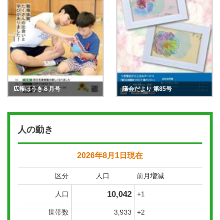
広報ほうき８月号
議会だより 第85号
人の動き
2026年8月1日現在
区分
人口
前月増減
10,042
人口
+1
世帯数
3,933
+2