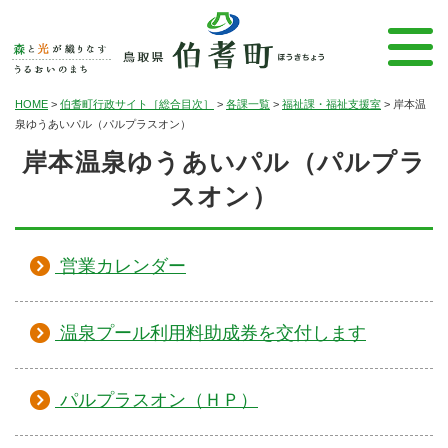
HOME
>
伯耆町行政サイト［総合目次］
>
各課一覧
>
福祉課・福祉支援室
>
岸本温
泉ゆうあいパル（パルプラスオン）
岸本温泉ゆうあいパル（パルプラ
スオン）
営業カレンダー
温泉プール利用料助成券を交付します
パルプラスオン（ＨＰ）