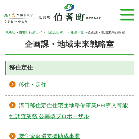
HOME
>
伯耆町行政サイト［総合目次］
>
各課一覧
>
企画課・地域未来戦略室
企画課・地域未来戦略室
移住定住
移住・定住
溝口移住定住住宅団地整備事業PFI導入可能
性調査業務 公募型プロポーザル
奨学金返還支援助成事業