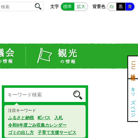
文字
背景色
標準
拡大
白
黒
青
IJU移住情報
キッズページ
注目キーワード
ふるさと納税
町バス
入札
令和8年度ごみ収集カレンダー
ゴミの出し方
子育て支援サービス