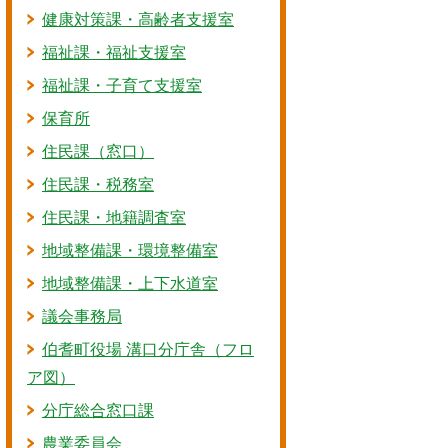
健康対策課・高齢者支援室
福祉課・福祉支援室
福祉課・子育て支援室
保育所
住民課（窓口）
住民課・税務室
住民課・地籍調査室
地域整備課・環境整備室
地域整備課・上下水道室
議会事務局
伯耆町役場 溝口分庁舎（フロ
ア図）
分庁総合窓口課
農業委員会