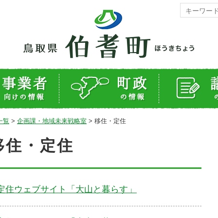
一覧
>
企画課・地域未来戦略室
>
移住・定住
移住・定住
定住ウェブサイト「大山と暮らす」