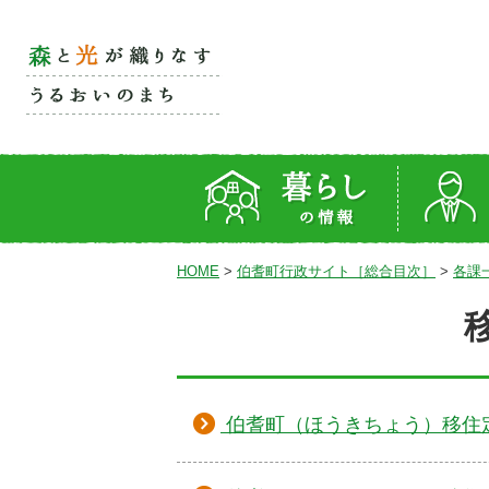
HOME
>
伯耆町行政サイト［総合目次］
>
各課
伯耆町（ほうきちょう）移住