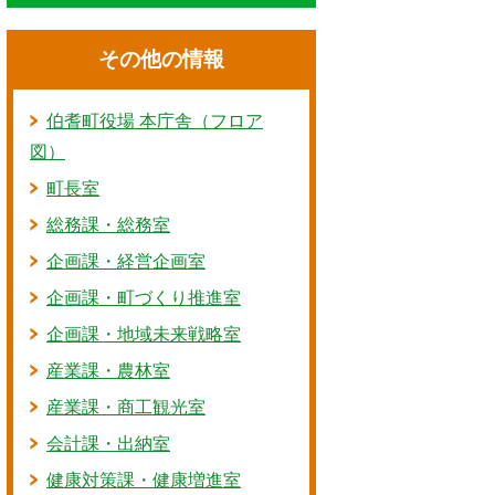
その他の情報
伯耆町役場 本庁舎（フロア
図）
町長室
総務課・総務室
企画課・経営企画室
企画課・町づくり推進室
企画課・地域未来戦略室
産業課・農林室
産業課・商工観光室
会計課・出納室
健康対策課・健康増進室