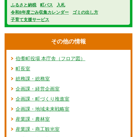
ふるさと納税
町バス
入札
令和8年度ごみ収集カレンダー
ゴミの出し方
子育て支援サービス
その他の情報
伯耆町役場 本庁舎（フロア図）
町長室
総務課・総務室
企画課・経営企画室
企画課・町づくり推進室
企画課・地域未来戦略室
産業課・農林室
産業課・商工観光室