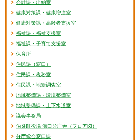
会計課・出納室
健康対策課・健康増進室
健康対策課・高齢者支援室
福祉課・福祉支援室
福祉課・子育て支援室
保育所
住民課（窓口）
住民課・税務室
住民課・地籍調査室
地域整備課・環境整備室
地域整備課・上下水道室
議会事務局
伯耆町役場 溝口分庁舎（フロア図）
分庁総合窓口課