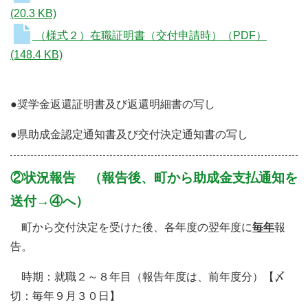
(20.3 KB)
（様式２）在職証明書（交付申請時）（PDF）
(148.4 KB)
●奨学金返還証明書及び返還明細書の写し
●県助成金認定通知書及び交付決定通知書の写し
②状況報告 （報告後、町から助成金支払通知を
送付→④へ）
町から交付決定を受けた後、各年度の翌年度に
毎年
報
告。
時期：就職２～８年目（報告年度は、前年度分）【〆
切：毎年９月３０日】