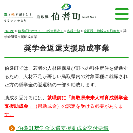
HOME
>
伯耆町行政サイト［総合目次］
>
各課一覧
>
企画課・地域未来戦略室
>
奨
学金返還支援助成事業
奨学金返還支援助成事業
伯耆町では、若者の人材確保及び町への移住定住を促進す
るため、人材不足が著しい鳥取県内の対象業種に就職され
た方の奨学金の返還額の一部を助成します。
助成を受けるには、
就職前に「鳥取県未来人材育成奨学金
支援助成金」
（県助成金）の認定を受ける必要がありま
す。
伯耆町奨学金返還支援助成金交付要綱