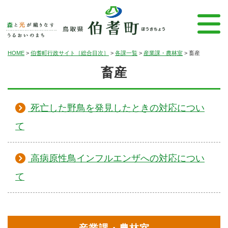
HOME
>
伯耆町行政サイト［総合目次］
>
各課一覧
>
産業課・農林室
>
畜産
畜産
死亡した野鳥を発見したときの対応につい
て
高病原性鳥インフルエンザへの対応につい
て