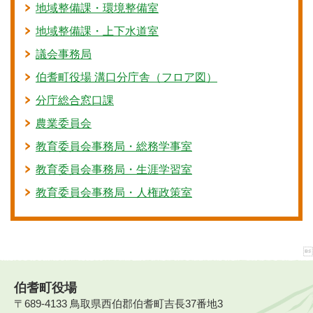
地域整備課・環境整備室
地域整備課・上下水道室
議会事務局
伯耆町役場 溝口分庁舎（フロア図）
分庁総合窓口課
農業委員会
教育委員会事務局・総務学事室
教育委員会事務局・生涯学習室
教育委員会事務局・人権政策室
伯耆町役場
〒689-4133 鳥取県西伯郡伯耆町吉長37番地3