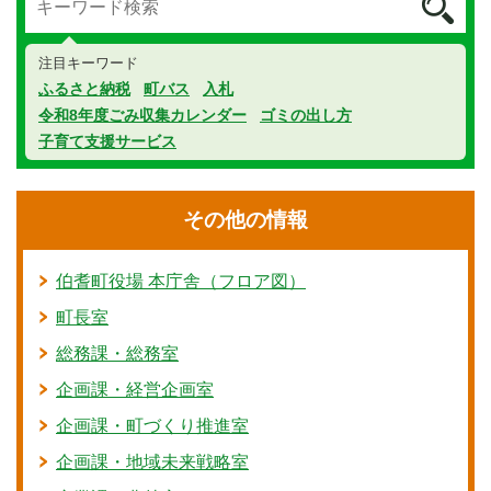
注目キーワード
ふるさと納税
町バス
入札
令和8年度ごみ収集カレンダー
ゴミの出し方
子育て支援サービス
その他の情報
伯耆町役場 本庁舎（フロア図）
町長室
総務課・総務室
企画課・経営企画室
企画課・町づくり推進室
企画課・地域未来戦略室