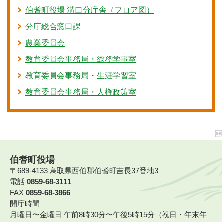
伯耆町役場 溝口分庁舎（フロア図）
分庁総合窓口課
農業委員会
教育委員会事務局・総務学事室
教育委員会事務局・生涯学習室
教育委員会事務局・人権政策室
伯耆町役場
〒689-4133 鳥取県西伯郡伯耆町吉長37番地3
電話
0859-68-3111
FAX
0859-68-3866
開庁時間
月曜日〜金曜日 午前8時30分〜午後5時15分（祝日・年末年