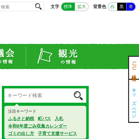
文字
背景色
標準
拡大
白
黒
青
IJU移住情報
キッズページ
注目キーワード
ふるさと納税
町バス
入札
令和8年度ごみ収集カレンダー
ゴミの出し方
子育て支援サービス