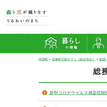
HOME
>
伯耆町行政サイト［総合目次］
>
各課
総
新型コロナウイルス感染症関