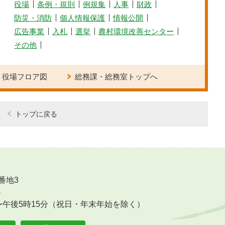
役場
条例・規則
例規集
人事
財政
防災・消防
個人情報保護
情報公開
広告事業
入札
選挙
農村環境改善センター
その他
役場フロア図
総務課・総務室トップへ
トップに戻る
番地3
6
〜午後5時15分（祝日・年末年始を除く）