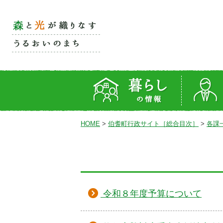
HOME
>
伯耆町行政サイト［総合目次］
>
各課
令和８年度予算について