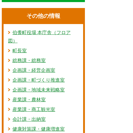
その他の情報
伯耆町役場 本庁舎（フロア
図）
町長室
総務課・総務室
企画課・経営企画室
企画課・町づくり推進室
企画課・地域未来戦略室
産業課・農林室
産業課・商工観光室
会計課・出納室
健康対策課・健康増進室