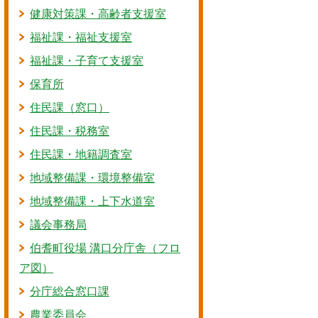
健康対策課・高齢者支援室
福祉課・福祉支援室
福祉課・子育て支援室
保育所
住民課（窓口）
住民課・税務室
住民課・地籍調査室
地域整備課・環境整備室
地域整備課・上下水道室
議会事務局
伯耆町役場 溝口分庁舎（フロ
ア図）
分庁総合窓口課
農業委員会