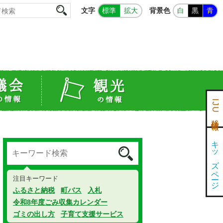
文字
背景色
標準
拡大
白
黒
青
IJU移住情報
キッズページ
注目キーワード
ふるさと納税
町バス
入札
令和8年度ごみ収集カレンダー
ゴミの出し方
子育て支援サービス