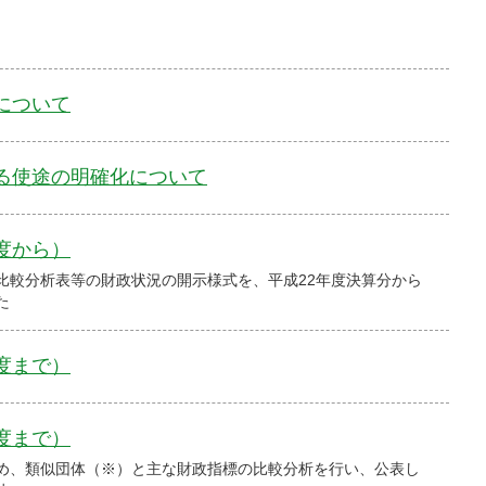
について
る使途の明確化について
度から）
比較分析表等の財政状況の開示様式を、平成22年度決算分から
た
度まで）
度まで）
め、類似団体（※）と主な財政指標の比較分析を行い、公表し