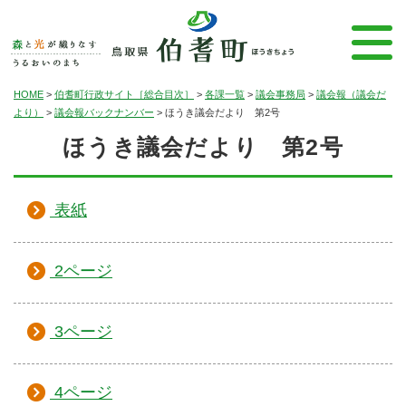
HOME
>
伯耆町行政サイト［総合目次］
>
各課一覧
>
議会事務局
>
議会報（議会だ
より）
>
議会報バックナンバー
>
ほうき議会だより 第2号
ほうき議会だより 第2号
表紙
2ページ
3ページ
4ページ