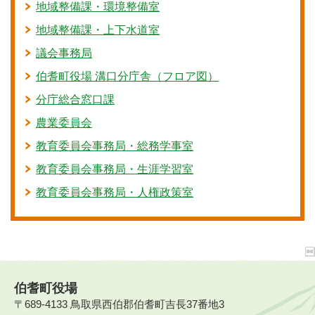
地域整備課・環境整備室
地域整備課・上下水道室
議会事務局
伯耆町役場 溝口分庁舎（フロア図）
分庁総合窓口課
農業委員会
教育委員会事務局・総務学事室
教育委員会事務局・生涯学習室
教育委員会事務局・人権政策室
伯耆町役場
〒689-4133 鳥取県西伯郡伯耆町吉長37番地3