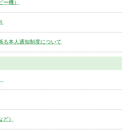
ピー機）
ス
係る本人通知制度について
）
など）