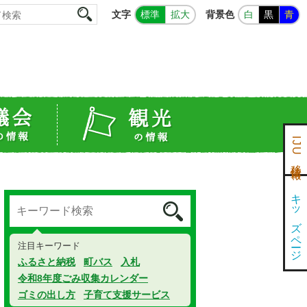
文字
背景色
標準
拡大
白
黒
青
IJU移住情報
キッズページ
注目キーワード
ふるさと納税
町バス
入札
令和8年度ごみ収集カレンダー
ゴミの出し方
子育て支援サービス