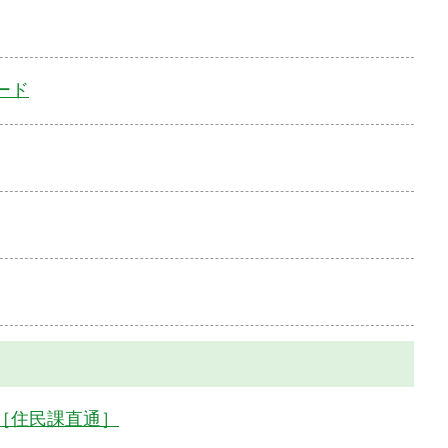
ード
［住民課直通］