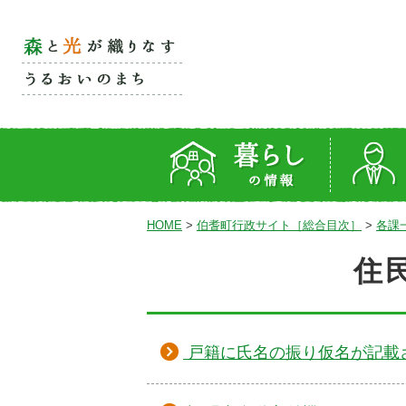
HOME
>
伯耆町行政サイト［総合目次］
>
各課
住
戸籍に氏名の振り仮名が記載