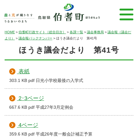
HOME
>
伯耆町行政サイト［総合目次］
>
各課一覧
>
議会事務局
>
議会報（議会だ
より）
>
議会報バックナンバー
>
ほうき議会だより 第41号
ほうき議会だより 第41号
表紙
303.1 KB pdf 日光小学校最後の入学式
2･3ページ
667.6 KB pdf 平成27年3月定例会
4ページ
359.6 KB pdf 平成26年度一般会計補正予算