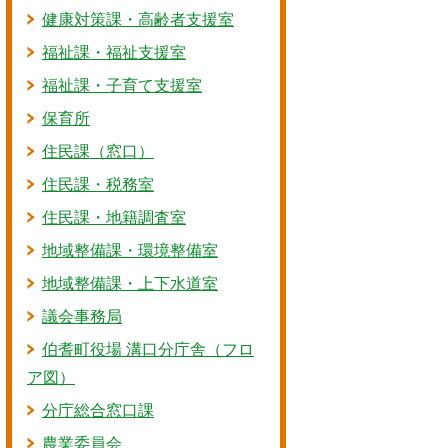
健康対策課・高齢者支援室
福祉課・福祉支援室
福祉課・子育て支援室
保育所
住民課（窓口）
住民課・税務室
住民課・地籍調査室
地域整備課・環境整備室
地域整備課・上下水道室
議会事務局
伯耆町役場 溝口分庁舎（フロ
ア図）
分庁総合窓口課
農業委員会