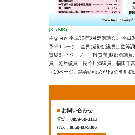
(3.5 MB)
主な内容 平成30年3月定例議会。 平成
予算4ページ、全員協議会(議員定数等調
質疑6～7ページ、一般質問(渡部勇議
員、乾裕議員、長谷川満議員、幅田千富
～19ページ、議会の虫めがね(伯耆町初
お問い合わせ
電話：
0859-68-3112
FAX：
0859-68-3866