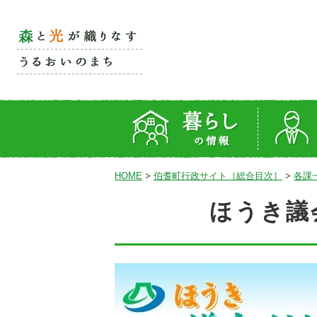
HOME
>
伯耆町行政サイト［総合目次］
>
各課
ほうき議