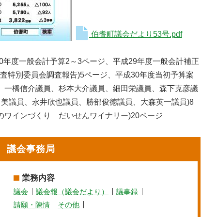
伯耆町議会だより53号.pdf
30年度一般会計予算2～3ページ、平成29年度一般会計補正
査特別委員会調査報告)5ページ、平成30年度当初予算案
員、一橋信介議員、杉本大介議員、細田栄議員、森下克彦議
美議員、永井欣也議員、勝部俊徳議員、大森英一議員)8
のワインづくり だいせんワイナリー)20ページ
議会事務局
業務内容
議会
議会報（議会だより）
議事録
請願・陳情
その他