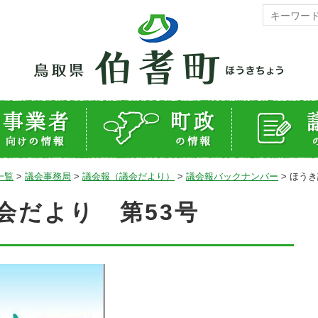
一覧
>
議会事務局
>
議会報（議会だより）
>
議会報バックナンバー
>
ほうき
会だより 第53号