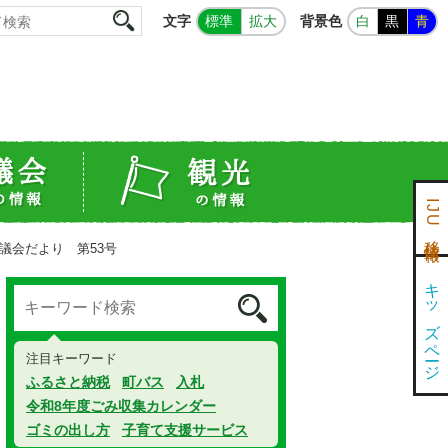
文字
背景色
標準
拡大
白
黒
青
IJU移住情報
議会だより 第53号
キッズページ
注目キーワード
ふるさと納税
町バス
入札
令和8年度ごみ収集カレンダー
ゴミの出し方
子育て支援サービス