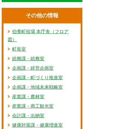
その他の情報
伯耆町役場 本庁舎（フロア
図）
町長室
総務課・総務室
企画課・経営企画室
企画課・町づくり推進室
企画課・地域未来戦略室
産業課・農林室
産業課・商工観光室
会計課・出納室
健康対策課・健康増進室