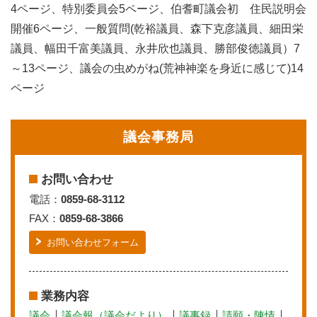
4ページ、特別委員会5ページ、伯耆町議会初 住民説明会
開催6ページ、一般質問(乾裕議員、森下克彦議員、細田栄
議員、幅田千富美議員、永井欣也議員、勝部俊徳議員）7
～13ページ、議会の虫めがね(荒神神楽を身近に感じて)14
ページ
議会事務局
お問い合わせ
電話：
0859-68-3112
FAX：
0859-68-3866
お問い合わせフォーム
業務内容
議会
議会報（議会だより）
議事録
請願・陳情