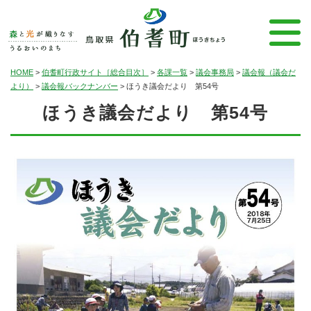
HOME
>
伯耆町行政サイト［総合目次］
>
各課一覧
>
議会事務局
>
議会報（議会だ
より）
>
議会報バックナンバー
>
ほうき議会だより 第54号
ほうき議会だより 第54号