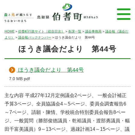
HOME
>
伯耆町行政サイト［総合目次］
>
各課一覧
>
議会事務局
>
議会報（議会だ
より）
>
議会報バックナンバー
>
ほうき議会だより 第44号
ほうき議会だより 第44号
ほうき議会だより 第44号
7.0 MB pdf
主な内容 平成27年12月定例議会2ページ、 一般会計補正
予算3ページ、全員協議会4～5ページ、委員会調査報告6
～7ページ、請願・陳情、学校統合特別委員会報告8ペー
ジ、一般質問（勝部俊徳議員・乾裕議員・渡部勇議員・幅
田千富美議員）9～13ページ、過疎計画14～15ページ、議