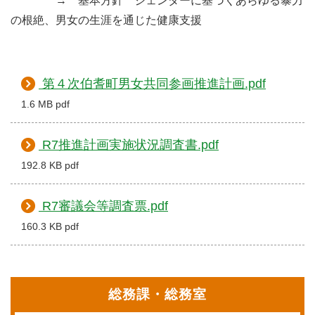
→ 基本方針 ジェンダーに基づくあらゆる暴力
の根絶、男女の生涯を通じた健康支援
第４次伯耆町男女共同参画推進計画.pdf
1.6 MB pdf
R7推進計画実施状況調査書.pdf
192.8 KB pdf
R7審議会等調査票.pdf
160.3 KB pdf
総務課・総務室