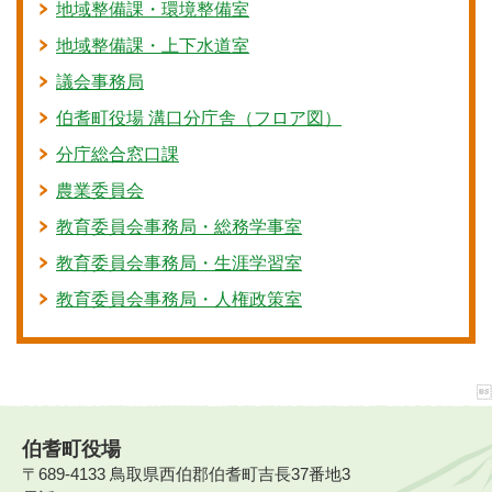
地域整備課・環境整備室
地域整備課・上下水道室
議会事務局
伯耆町役場 溝口分庁舎（フロア図）
分庁総合窓口課
農業委員会
教育委員会事務局・総務学事室
教育委員会事務局・生涯学習室
教育委員会事務局・人権政策室
伯耆町役場
〒689-4133 鳥取県西伯郡伯耆町吉長37番地3