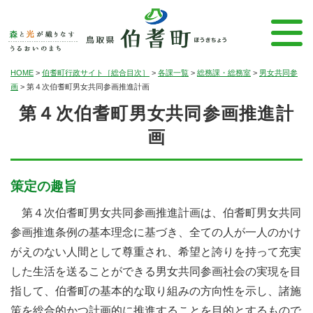
HOME
>
伯耆町行政サイト［総合目次］
>
各課一覧
>
総務課・総務室
>
男女共同参
画
>
第４次伯耆町男女共同参画推進計画
第４次伯耆町男女共同参画推進計
画
策定の趣旨
第４次伯耆町男女共同参画推進計画は、伯耆町男女共同
参画推進条例の基本理念に基づき、全ての人が一人のかけ
がえのない人間として尊重され、希望と誇りを持って充実
した生活を送ることができる男女共同参画社会の実現を目
指して、伯耆町の基本的な取り組みの方向性を示し、諸施
策を総合的かつ計画的に推進することを目的とするもので