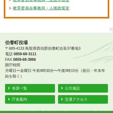
教育委員会事務局・人権政策室
伯耆町役場
〒689-4133 鳥取県西伯郡伯耆町吉長37番地3
電話
0859-68-3111
FAX
0859-68-3866
開庁時間
月曜日〜金曜日 午前8時30分〜午後5時15分（祝日・年末年
始を除く）
各課一覧
公共施設
庁舎案内
交通アクセス