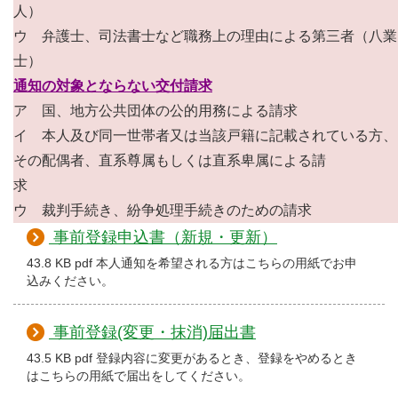
人）
ウ 弁護士、司法書士など職務上の理由による第三者（八業
士）
通知の対象とならない交付請求
ア 国、地方公共団体の公的用務による請求
イ 本人及び同一世帯者又は当該戸籍に記載されている方、
その配偶者、直系尊属もしくは直系卑属による請
求
ウ 裁判手続き、紛争処理手続きのための請求
事前登録申込書（新規・更新）
43.8 KB pdf 本人通知を希望される方はこちらの用紙でお申
込みください。
事前登録(変更・抹消)届出書
43.5 KB pdf 登録内容に変更があるとき、登録をやめるとき
はこちらの用紙で届出をしてください。