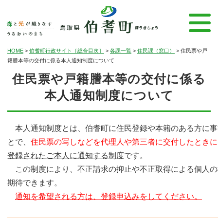
HOME
>
伯耆町行政サイト［総合目次］
>
各課一覧
>
住民課（窓口）
>
住民票や戸
籍謄本等の交付に係る本人通知制度について
住民票や戸籍謄本等の交付に係る
本人通知制度について
本人通知制度とは、伯耆町に住民登録や本籍のある方に事
とで、
住民票の写しなどを代理人や第三者に交付したときに
登録されたご本人に通知する制度
です。
この制度により、不正請求の抑止や不正取得による個人の
期待できます。
通知を希望される方は、登録申込みをしてください。