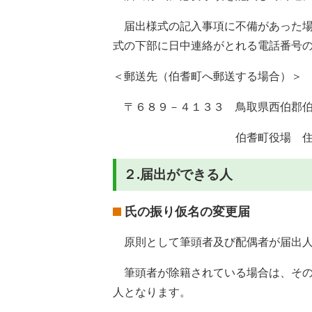
届出様式の記入事項に不備があった場
式の下部に日中連絡がとれる電話番号
＜郵送先（伯耆町へ郵送する場合）＞
〒６８９－４１３３ 鳥取県西伯郡伯
伯耆町役場 住民課 
２.届出ができる人
氏の振り仮名の変更届
原則として筆頭者及び配偶者が届出人
筆頭者が除籍されている場合は、その
人となります。