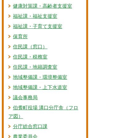
健康対策課・高齢者支援室
福祉課・福祉支援室
福祉課・子育て支援室
保育所
住民課（窓口）
住民課・税務室
住民課・地籍調査室
地域整備課・環境整備室
地域整備課・上下水道室
議会事務局
伯耆町役場 溝口分庁舎（フロ
ア図）
分庁総合窓口課
農業委員会