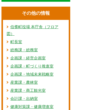
その他の情報
伯耆町役場 本庁舎（フロア
図）
町長室
総務課・総務室
企画課・経営企画室
企画課・町づくり推進室
企画課・地域未来戦略室
産業課・農林室
産業課・商工観光室
会計課・出納室
健康対策課・健康増進室