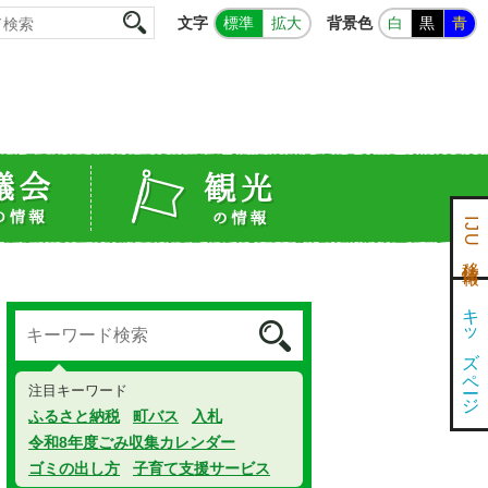
文字
背景色
標準
拡大
白
黒
青
IJU移住情報
キッズページ
注目キーワード
ふるさと納税
町バス
入札
令和8年度ごみ収集カレンダー
ゴミの出し方
子育て支援サービス