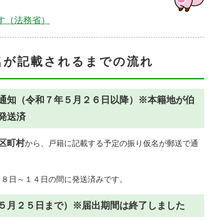
す（法務省）
名が記載されるまでの流れ
通知（令和７年５月２６日以降）※本籍地が伯
発送済
区町村
から、戸籍に記載する予定の振り仮名が郵送で通
月８日～１４日の間に発送済みです。
５月２５日まで）※届出期間は終了しました