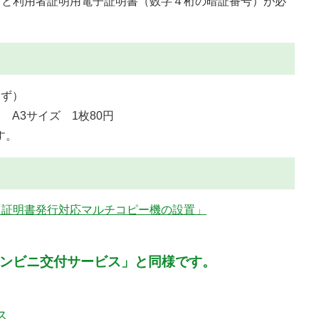
ドと利用者証明用電子証明書（数字４桁の暗証番号）が必
わず）
 A3サイズ 1枚80円
す。
耆「証明書発行対応マルチコピー機の設置」
ンビニ交付サービス」と同様です。
ス