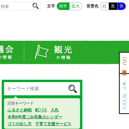
文字
背景色
標準
拡大
白
黒
青
IJU移住情報
キッズページ
注目キーワード
ふるさと納税
町バス
入札
令和8年度ごみ収集カレンダー
ゴミの出し方
子育て支援サービス