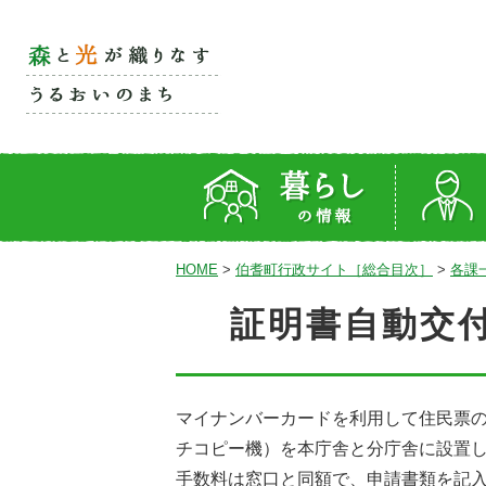
HOME
>
伯耆町行政サイト［総合目次］
>
各課
証明書自動交
マイナンバーカードを利用して住民票
チコピー機）を本庁舎と分庁舎に設置
手数料は窓口と同額で、申請書類を記