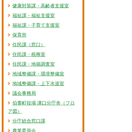
健康対策課・高齢者支援室
福祉課・福祉支援室
福祉課・子育て支援室
保育所
住民課（窓口）
住民課・税務室
住民課・地籍調査室
地域整備課・環境整備室
地域整備課・上下水道室
議会事務局
伯耆町役場 溝口分庁舎（フロ
ア図）
分庁総合窓口課
農業委員会