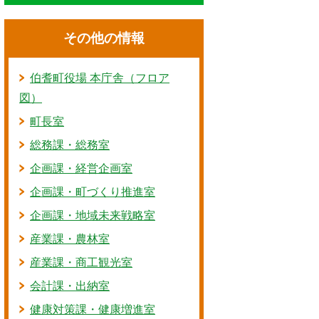
その他の情報
伯耆町役場 本庁舎（フロア
図）
町長室
総務課・総務室
企画課・経営企画室
企画課・町づくり推進室
企画課・地域未来戦略室
産業課・農林室
産業課・商工観光室
会計課・出納室
健康対策課・健康増進室