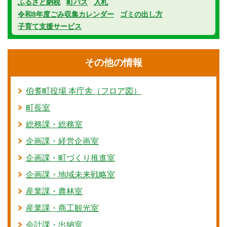
ふるさと納税
町バス
入札
令和8年度ごみ収集カレンダー
ゴミの出し方
子育て支援サービス
その他の情報
伯耆町役場 本庁舎（フロア図）
町長室
総務課・総務室
企画課・経営企画室
企画課・町づくり推進室
企画課・地域未来戦略室
産業課・農林室
産業課・商工観光室
会計課・出納室