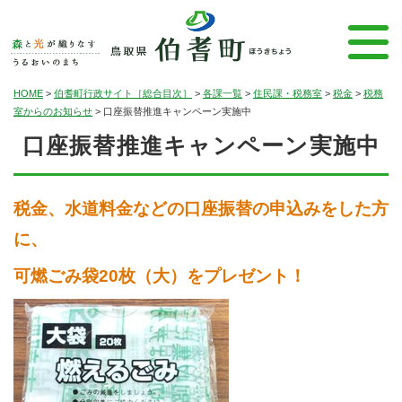
HOME
>
伯耆町行政サイト［総合目次］
>
各課一覧
>
住民課・税務室
>
税金
>
税務
室からのお知らせ
>
口座振替推進キャンペーン実施中
口座振替推進キャンペーン実施中
税金、水道料金などの口座振替の申込みをした方
に、
可燃ごみ袋20枚（大）をプレゼント！