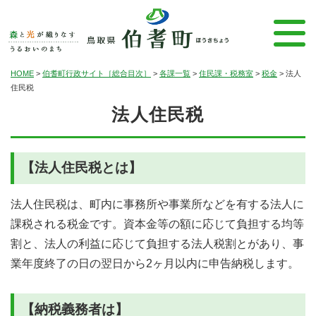
HOME
>
伯耆町行政サイト［総合目次］
>
各課一覧
>
住民課・税務室
>
税金
>
法人
住民税
法人住民税
【法人住民税とは】
法人住民税は、町内に事務所や事業所などを有する法人に
課税される税金です。資本金等の額に応じて負担する均等
割と、法人の利益に応じて負担する法人税割とがあり、事
業年度終了の日の翌日から
2
ヶ月以内に申告納税します。
【納税義務者は】